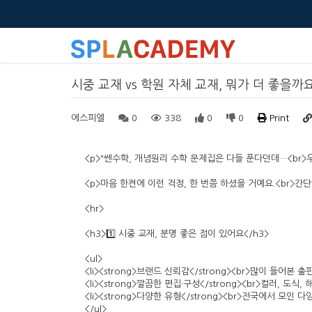
시중 교재 vs 학원 자체 교재, 뭐가 더 좋을까
에스피엘
0
338
0
0
Print
<p>"쎈수학, 개념원리 수학 문제집은 다들 푼다던데…<br>우
<p>마음 한켠에 이런 걱정, 한 번쯤 하셨을 거예요.<br>간
<hr>
<h3>1️⃣ 시중 교재, 분명 좋은 점이 있어요</h3>
<ul>
<li><strong>브랜드 신뢰감</strong><br>많이 들어본 출
<li><strong>깔끔한 편집·구성</strong><br>컬러, 도식,
<li><strong>다양한 유형</strong><br>전국에서 모인 
</ul>