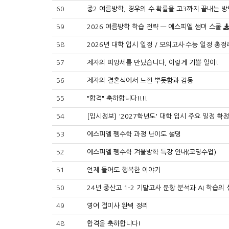
60
중2 여름방학, 경우의 수·확률을 고3까지 끝내는 방
59
2026 여름방학 학습 전략 — 에스피엘 썸머 스쿨
58
2026년 대학 입시 일정 / 모의고사·수능 일정 총정
57
제자의 피앙세를 만났습니다, 이렇게 기쁠 일이!
56
제자의 결혼식에서 느낀 뿌듯함과 감동
55
"합격" 축하합니다!!!!
54
[입시정보] '2027학년도' 대학 입시 주요 일정 확정
53
에스피엘 펭수학 과정 난이도 설명
52
에스피엘 펭수학 겨울방학 특강 안내(코딩수업)
51
언제 들어도 행복한 이야기
50
24년 중산고 1-2 기말고사 문항 분석과 AI 학습의 
49
영어 접미사 완벽 정리
48
합격을 축하합니다!