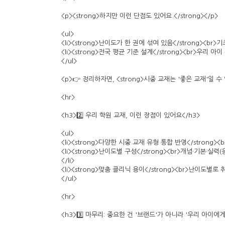
<p><strong>하지만 이런 단점도 있어요.</strong></p>
<ul>
<li><strong>난이도가 한 권에 섞여 있음</strong><
<li><strong>전국 평균 기준 설계</strong><br>우리 
</ul>
<p>👉 정리하자면, <strong>시중 교재는 '좋은 교재'일 수
<hr>
<h3>2️⃣ 우리 학원 교재, 이런 장점이 있어요</h3>
<ul>
<li><strong>다양한 시중 교재 유형 통합 반영</strong
<li><strong>난이도별 구성</strong><br>개념·기
</li>
<li><strong>맞춤 클리닉 용이</strong><br>난이도별
</ul>
<hr>
<h3>3️⃣ 마무리: 중요한 건 '브랜드'가 아니라 '우리 아이에