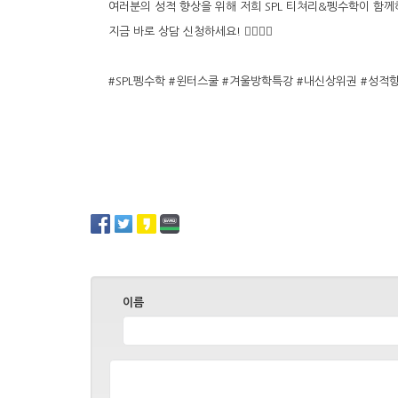
여러분의 성적 향상을 위해 저희 SPL 티쳐리&펭수학이 함
지금 바로 상담 신청하세요! 🙋‍♀️🙋‍♂️
#SPL펭수학 #윈터스쿨 #겨울방학특강 #내신상위권 #성적
이름