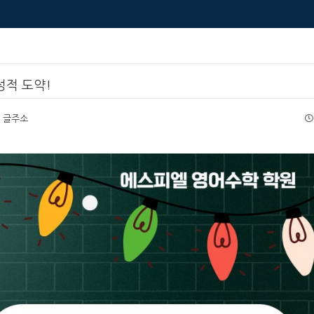
성적 도약!
글주소