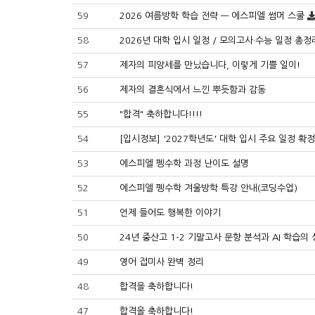
59
2026 여름방학 학습 전략 — 에스피엘 썸머 스쿨
58
2026년 대학 입시 일정 / 모의고사·수능 일정 총정
57
제자의 피앙세를 만났습니다, 이렇게 기쁠 일이!
56
제자의 결혼식에서 느낀 뿌듯함과 감동
55
"합격" 축하합니다!!!!
54
[입시정보] '2027학년도' 대학 입시 주요 일정 확정
53
에스피엘 펭수학 과정 난이도 설명
52
에스피엘 펭수학 겨울방학 특강 안내(코딩수업)
51
언제 들어도 행복한 이야기
50
24년 중산고 1-2 기말고사 문항 분석과 AI 학습의 
49
영어 접미사 완벽 정리
48
합격을 축하합니다!
47
합격을 축하합니다!