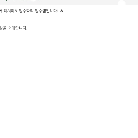
어 티쳐리& 펭수학의 펭수샘입니다! 🐧
특강을 소개합니다.