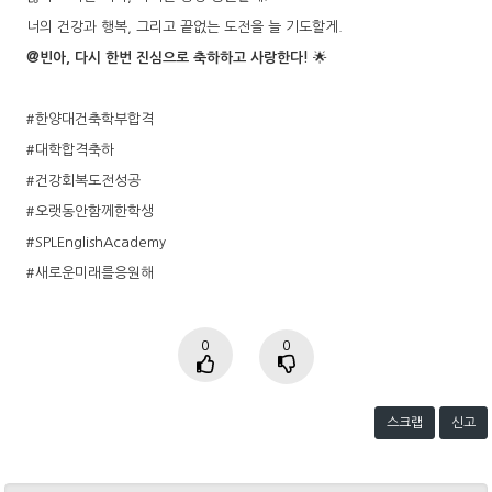
너의 건강과 행복, 그리고 끝없는 도전을 늘 기도할게.
@빈아, 다시 한번 진심으로 축하하고 사랑한다!
🌟
#한양대건축학부합격
#대학합격축하
#건강회복도전성공
#오랫동안함께한학생
#SPLEnglishAcademy
#새로운미래를응원해
0
0
스크랩
신고