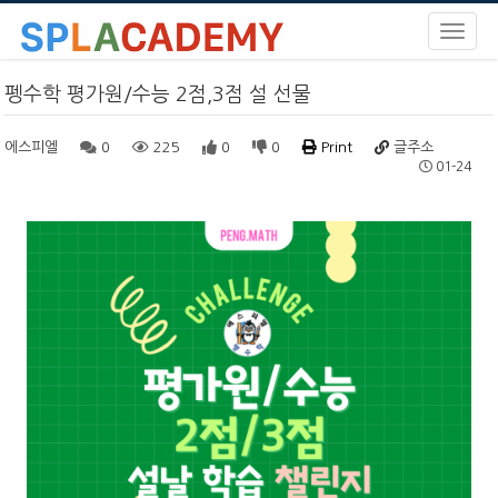
펭수학 평가원/수능 2점,3점 설 선물
에스피엘
0
225
0
0
Print
글주소
01-24