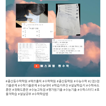
#중산동수학학원 #매쓰홀릭 #수학학원 #중산동학원 #수능수학 #2점3점
기출문제 #수학기출문제 #수능대비 #학습지추천 #설날학습지 #수학속도
훈련 #정확도훈련 #수능고득점 #평가원기출 #수능기출 #수학스터디 #효
율적학습 #설날공부 #수학학습법