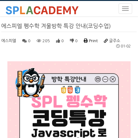
에스피엘 펭수학 겨울방학 특강 안내(코딩수업)
에스피엘
0
205
0
0
Print
글주소
01-02