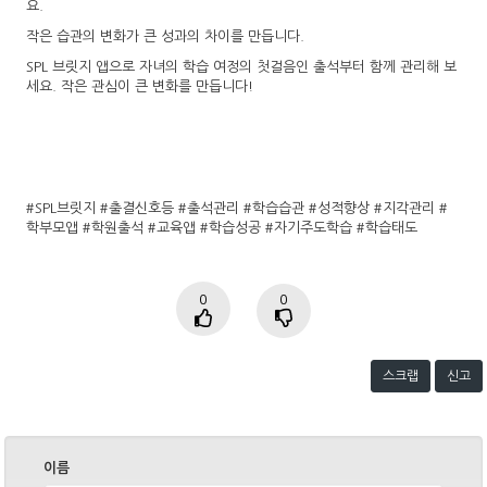
요.
작은 습관의 변화가 큰 성과의 차이를 만듭니다.
SPL 브릿지 앱으로 자녀의 학습 여정의 첫걸음인 출석부터 함께 관리해 보
세요. 작은 관심이 큰 변화를 만듭니다!
#SPL브릿지 #출결신호등 #출석관리 #학습습관 #성적향상 #지각관리 #
학부모앱 #학원출석 #교육앱 #학습성공 #자기주도학습 #학습태도
0
0
스크랩
신고
이름