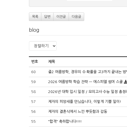
목록
답변
이전글
다음글
blog
번호
제목
60
중2 여름방학, 경우의 수·확률을 고3까지 끝내는 방
59
2026 여름방학 학습 전략 — 에스피엘 썸머 스쿨
58
2026년 대학 입시 일정 / 모의고사·수능 일정 총정
57
제자의 피앙세를 만났습니다, 이렇게 기쁠 일이!
56
제자의 결혼식에서 느낀 뿌듯함과 감동
55
"합격" 축하합니다!!!!