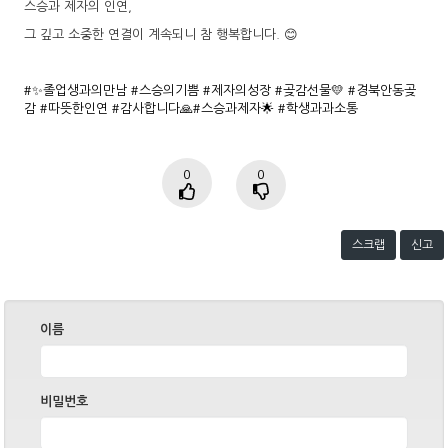
스승과 제자의 인연,
그 깊고 소중한 연결이 계속되니 참 행복합니다. 😊
#✨졸업생과의만남
#스승의기쁨
#제자의성장
#곶감선물💛
#경북안동곶
감
#따뜻한인연
#감사합니다🙏
#스승과제자🌟
#학생과과소통
0
0
스크랩
신고
이름
비밀번호