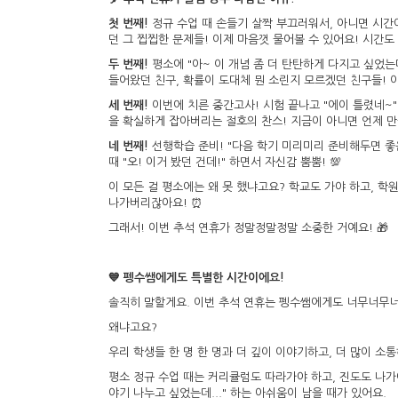
첫 번째!
정규 수업 때 손들기 살짝 부끄러워서, 아니면 시간이
던 그 찝찝한 문제들! 이제 마음껏 물어볼 수 있어요! 시간도
두 번째!
평소에 "아~ 이 개념 좀 더 탄탄하게 다지고 싶었는
들어왔던 친구, 확률이 도대체 뭔 소린지 모르겠던 친구들! 이번
세 번째!
이번에 치른 중간고사! 시험 끝나고 "에이 틀렸네~"
을 확실하게 잡아버리는 절호의 찬스! 지금이 아니면 언제 만들
네 번째!
선행학습 준비! "다음 학기 미리미리 준비해두면 좋은
때 "오! 이거 봤던 건데!" 하면서 자신감 뿜뿜! 💯
이 모든 걸 평소에는 왜 못 했냐고요? 학교도 가야 하고, 학원
나가버리잖아요! ⏰
그래서! 이번 추석 연휴가 정말정말정말 소중한 거예요! 🎁
💙 펭수쌤에게도 특별한 시간이에요!
솔직히 말할게요. 이번 추석 연휴는 펭수쌤에게도 너무너무너
왜냐고요?
우리 학생들 한 명 한 명과 더 깊이 이야기하고, 더 많이 소
평소 정규 수업 때는 커리큘럼도 따라가야 하고, 진도도 나가야
야기 나누고 싶었는데..." 하는 아쉬움이 남을 때가 있어요.