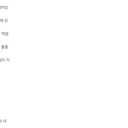
넘어갔
에 안
내 약점
 들을
없이 지
더 이