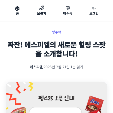
🏠
🌈
💬
✨
홈
브릿지
펭수톡
로그인
펭수학
짜잔! 에스피엘의 새로운 힐링 스팟
을 소개합니다!
에스피엘
2025년 2월 21일
1분 읽기