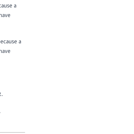
cause a
 have
ecause a
 have
.
,