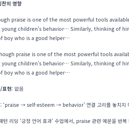
 칭찬의 영향
ough praise is one of the most powerful tools availabl
 young children’s behavior… Similarly, thinking of him
of boy who is a good helper…
though praise is one of the most powerful tools availab
 young children’s behavior… Similarly, thinking of him
of boy who is a good helper…
/표현
: 없음
트
: ‘praise → self-esteem → behavior’ 연결 고리를 놓치지
 패턴 리딩 ‘긍정 언어 효과’ 수업에서, praise 관련 예문을 반