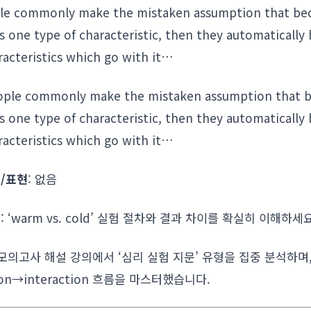
ple commonly make the mistaken assumption that be
s one type of characteristic, then they automatically
racteristics which go with it…
eople commonly make the mistaken assumption that b
s one type of characteristic, then they automatically
racteristics which go with it…
/표현
: 없음
트
: ‘warm vs. cold’ 실험 절차와 결과 차이를 확실히 이해하세요
 모의고사 해설 강의에서 ‘심리 실험 지문’ 유형을 집중 분석하며
tion→interaction 흐름을 마스터했습니다.