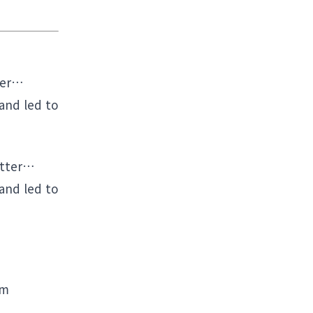
tter…
 and led to
etter…
 and led to
sm