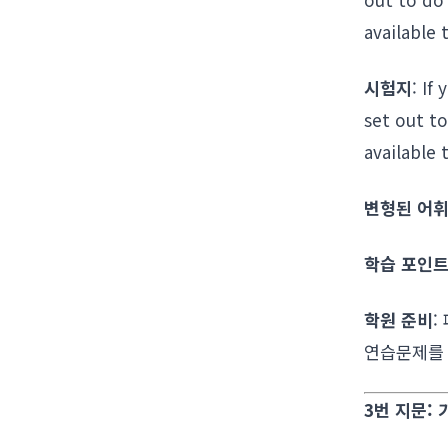
available 
시험지
: If
set out to
available 
변형된 어휘
학습 포인
학원 준비
:
연습문제를 
3번 지문: