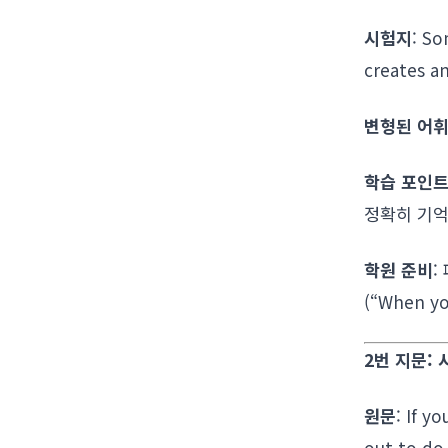
시험지
: So
creates a
변형된 어휘
학습 포인
정확히 기억
학원 준비
:
(“When y
2번 지문:
원문
: If y
out to do 