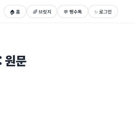
🏠
홈
🌈
브릿지
💬
펭수톡
✨
로그인
: 원문