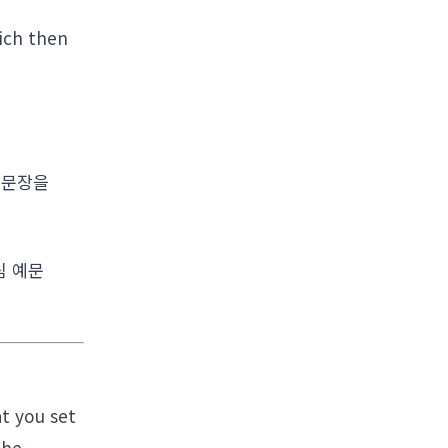
ich then
 문장을
심 예문
t you set
the