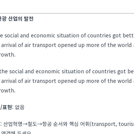
.
 관광 산업의 발전
he social and economic situation of countries got be
 arrival of air transport opened up more of the world
rowth.
 the social and economic situation of countries got b
 arrival of air transport opened up more of the world
rowth.
/표현
: 없음
트
: 산업혁명→철도→항공 순서와 핵심 어휘(transport, touri
를 연결해 두세요.