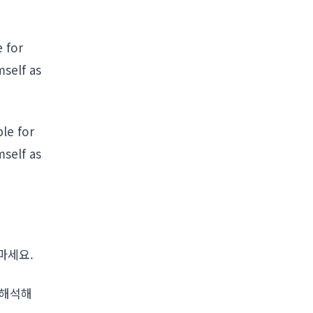
e for
self as
le for
self as
 마세요.
복 해석해