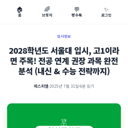
🏠
🌈
💬
✨
홈
브릿지
펭수톡
로그인
입시정보
2028학년도 서울대 입시, 고1이라
면 주목! 전공 연계 권장 과목 완전
분석 (내신 & 수능 전략까지)
에스피엘
2025년 7월 31일
6분 읽기