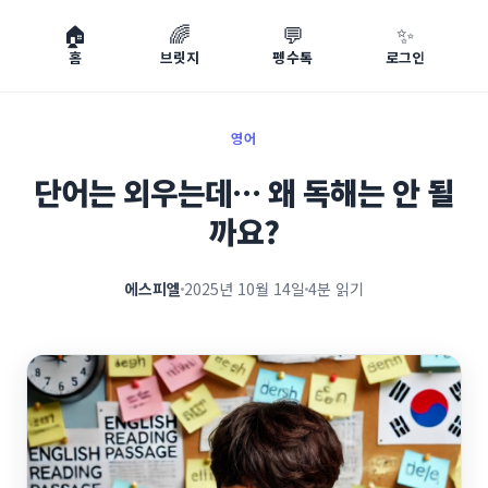
🏠
🌈
💬
✨
홈
브릿지
펭수톡
로그인
영어
단어는 외우는데… 왜 독해는 안 될
까요?
에스피엘
2025년 10월 14일
4분 읽기