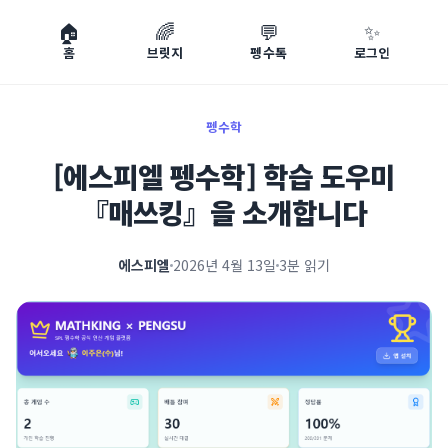
🏠
🌈
💬
✨
홈
브릿지
펭수톡
로그인
펭수학
[에스피엘 펭수학] 학습 도우미
『매쓰킹』을 소개합니다
에스피엘
2026년 4월 13일
3분 읽기